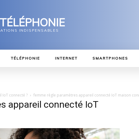
 TÉLÉPHONIE
MATIONS INDISPENSABLES
TÉLÉPHONIE
INTERNET
SMARTPHONES
l IoT connecté ?
femme règle paramètres appareil connecté IoT maison con
s appareil connecté IoT