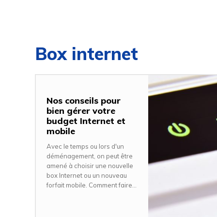
Box internet
Nos conseils pour
bien gérer votre
budget Internet et
mobile
Avec le temps ou lors d'un
déménagement, on peut être
amené à choisir une nouvelle
box Internet ou un nouveau
forfait mobile. Comment faire...